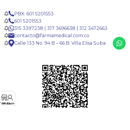
PBX: 601 5201553
601 5201553
315 3397238 | 317 3696638 | 312 3472663
contacto@farmamedical.com.co
Calle 133 No. 94 B – 66 B. Villa Elisa Suba
Tienda
Mi cuenta