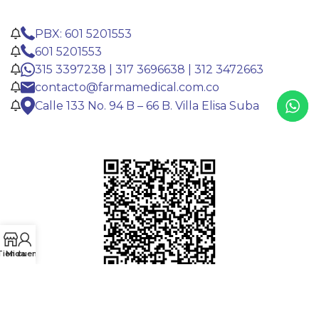
PBX: 601 5201553
601 5201553
315 3397238 | 317 3696638 | 312 3472663
contacto@farmamedical.com.co
Calle 133 No. 94 B – 66 B. Villa Elisa Suba
Tienda
Mi cuenta