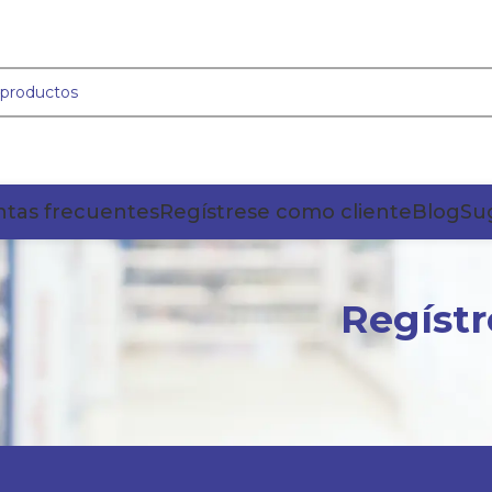
tas frecuentes
Regístrese como cliente
Blog
Su
Regístr