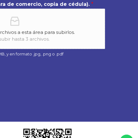
ra de comercio, copia de cédula).
*
archivos a esta área para subirlos.
ubir hasta 3 archivos.
, y en formato .jpg, .png o .pdf