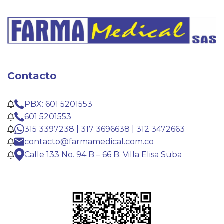
Contacto
PBX: 601 5201553
601 5201553
315 3397238 | 317 3696638 | 312 3472663
contacto@farmamedical.com.co
Calle 133 No. 94 B – 66 B. Villa Elisa Suba