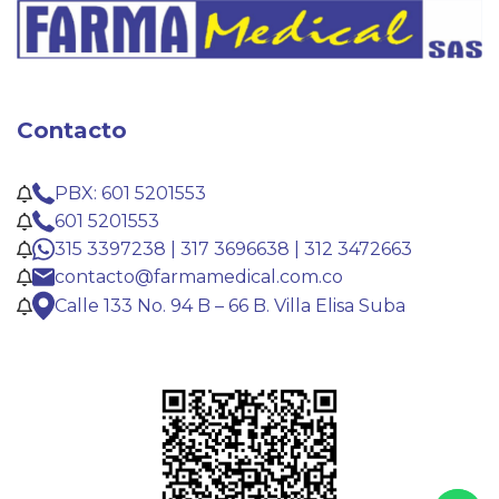
Contacto
PBX: 601 5201553
601 5201553
315 3397238 | 317 3696638 | 312 3472663
contacto@farmamedical.com.co
Calle 133 No. 94 B – 66 B. Villa Elisa Suba