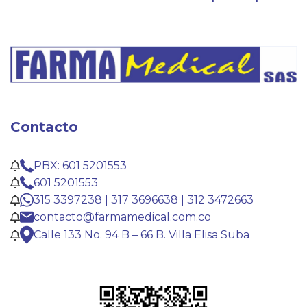
Contacto
PBX: 601 5201553
601 5201553
315 3397238 | 317 3696638 | 312 3472663
contacto@farmamedical.com.co
Calle 133 No. 94 B – 66 B. Villa Elisa Suba