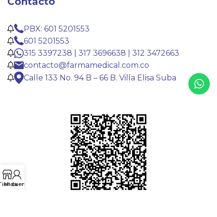
Contacto
PBX: 601 5201553
601 5201553
315 3397238 | 317 3696638 | 312 3472663
contacto@farmamedical.com.co
Calle 133 No. 94 B – 66 B. Villa Elisa Suba
Tienda
Mi cuenta