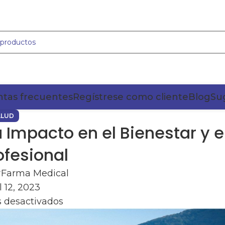
tas frecuentes
Regístrese como cliente
Blog
Su
ALUD
 Impacto en el Bienestar y e
ofesional
r
Farma Medical
l 12, 2023
 desactivados