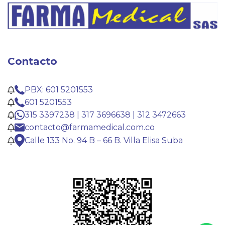
Contacto
PBX: 601 5201553
601 5201553
315 3397238 | 317 3696638 | 312 3472663
contacto@farmamedical.com.co
Calle 133 No. 94 B – 66 B. Villa Elisa Suba