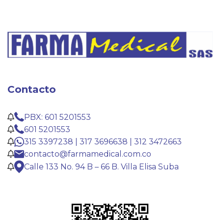
Contacto
PBX: 601 5201553
601 5201553
315 3397238 | 317 3696638 | 312 3472663
contacto@farmamedical.com.co
Calle 133 No. 94 B – 66 B. Villa Elisa Suba