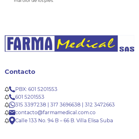
mal olor de los pies.
Contacto
PBX: 601 5201553
601 5201553
315 3397238 | 317 3696638 | 312 3472663
contacto@farmamedical.com.co
Calle 133 No. 94 B – 66 B. Villa Elisa Suba