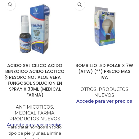
ACIDO SALICILICO ACIDO
BOMBILLO LED POLAR X 7W
BENZOICO ACIDO LACTICO
(ATW) (**) PRECIO MAS
RESORCINOL ALOE VERA
IVA
FUNGOSOL SOLUCION EN
SPRAY X 30ML (MEDICAL
OTROS
,
PRODUCTOS
FARMA)
NUEVOS
Accede para ver precios
ANTIMICOTICOS
,
MEDICAL FARMA
,
PRODUCTOS NUEVOS
Accede para ver precios
Para tratar hongos en todo
tipo de piel y uñas. Elimina