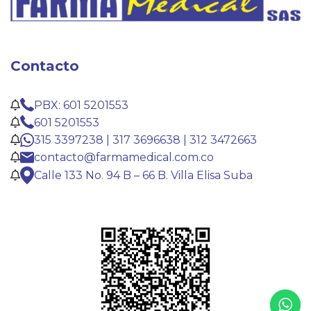
Contacto
PBX: 601 5201553
601 5201553
315 3397238 | 317 3696638 | 312 3472663
contacto@farmamedical.com.co
Calle 133 No. 94 B – 66 B. Villa Elisa Suba