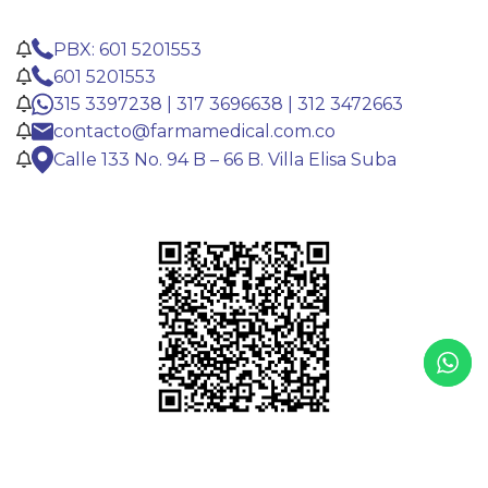
PBX: 601 5201553
601 5201553
315 3397238 | 317 3696638 | 312 3472663
contacto@farmamedical.com.co
Calle 133 No. 94 B – 66 B. Villa Elisa Suba