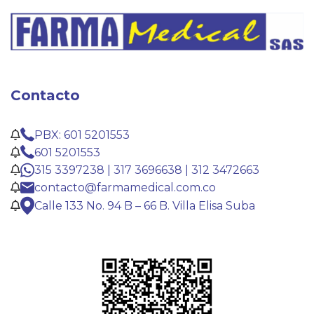
Contacto
PBX: 601 5201553
601 5201553
315 3397238 | 317 3696638 | 312 3472663
contacto@farmamedical.com.co
Calle 133 No. 94 B – 66 B. Villa Elisa Suba