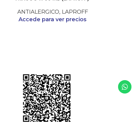
CRISTH
ANTIALERGICO
,
LAPROFF
Accede para ver precios
ANTIALE
Accede p