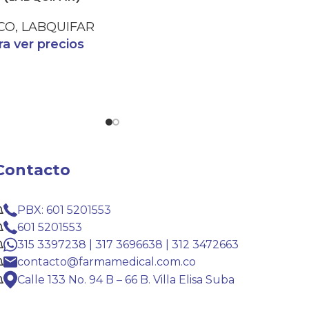
CO
,
LABQUIFAR
a ver precios
Contacto
PBX: 601 5201553
601 5201553
315 3397238 | 317 3696638 | 312 3472663
contacto@farmamedical.com.co
Calle 133 No. 94 B – 66 B. Villa Elisa Suba