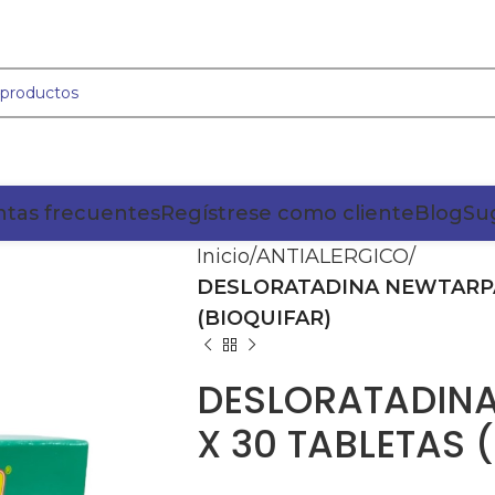
tas frecuentes
Regístrese como cliente
Blog
Su
Inicio
ANTIALERGICO
DESLORATADINA NEWTARPA
(BIOQUIFAR)
DESLORATADIN
X 30 TABLETAS 