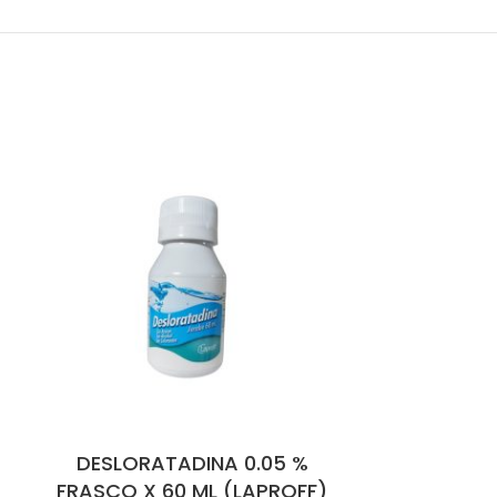
DESLORATADINA 0.05 %
DESLORA
FRASCO X 60 ML (LAPROFF)
2.5MG