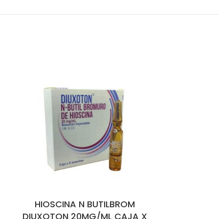
HIOSCINA N BUTILBROM
HIOSCINA
DIUXOTON 20MG/ML CAJA X
10MG X50