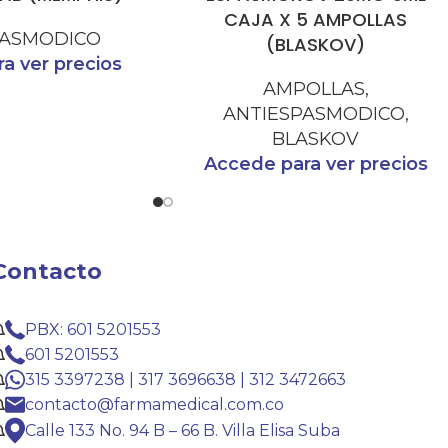
CAJA X 5 AMPOLLAS
PASMODICO
(BLASKOV)
a ver precios
AMPOLLAS
,
ANTIESPASMODICO
,
BLASKOV
Accede para ver precios
Contacto
PBX: 601 5201553
601 5201553
315 3397238 | 317 3696638 | 312 3472663
contacto@farmamedical.com.co
Calle 133 No. 94 B – 66 B. Villa Elisa Suba