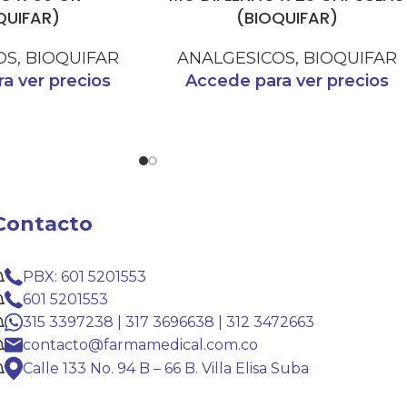
QUIFAR)
(BIOQUIFAR)
OS
,
BIOQUIFAR
ANALGESICOS
,
BIOQUIFAR
a ver precios
Accede para ver precios
Contacto
PBX: 601 5201553
601 5201553
315 3397238 | 317 3696638 | 312 3472663
contacto@farmamedical.com.co
Calle 133 No. 94 B – 66 B. Villa Elisa Suba