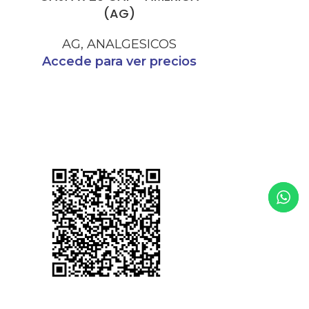
(AG)
NIÑOS X
AG
,
ANALGESICOS
ANA
Accede para ver precios
CO
Accede p