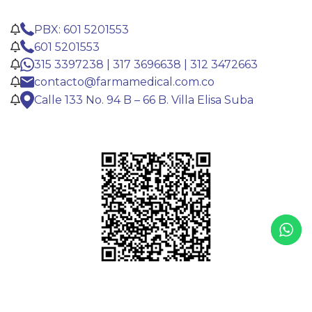
PBX: 601 5201553
601 5201553
315 3397238 | 317 3696638 | 312 3472663
contacto@farmamedical.com.co
Calle 133 No. 94 B – 66 B. Villa Elisa Suba