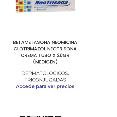
BETAMETASONA NEOMICINA
CANNABI
CLOTRIMAZOL NEOTRISONA
SAVI
CREMA TUBO X 20GR
(VI
(MEDIGEN)
DERM
DERMATOLOGICOS
,
Accede p
TRICONJUGADAS
Accede para ver precios