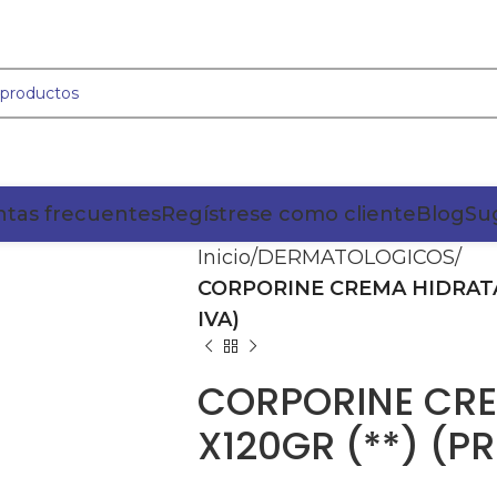
tas frecuentes
Regístrese como cliente
Blog
Su
Inicio
DERMATOLOGICOS
CORPORINE CREMA HIDRATAN
IVA)
CORPORINE CRE
X120GR (**) (P