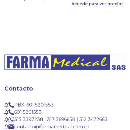
Accede para ver precios
Contacto
PBX: 601 5201553
601 5201553
315 3397238 | 317 3696638 | 312 3472663
contacto@farmamedical.com.co