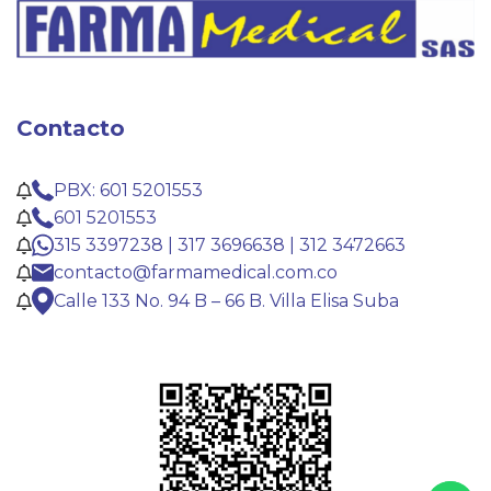
Contacto
PBX: 601 5201553
601 5201553
315 3397238 | 317 3696638 | 312 3472663
contacto@farmamedical.com.co
Calle 133 No. 94 B – 66 B. Villa Elisa Suba