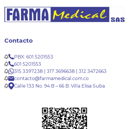
Contacto
PBX: 601 5201553
601 5201553
315 3397238 | 317 3696638 | 312 3472663
contacto@farmamedical.com.co
Calle 133 No. 94 B – 66 B. Villa Elisa Suba