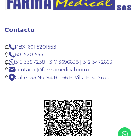
Contacto
PBX: 601 5201553
601 5201553
315 3397238 | 317 3696638 | 312 3472663
contacto@farmamedical.com.co
Calle 133 No. 94 B – 66 B. Villa Elisa Suba