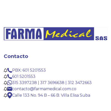
Contacto
PBX: 601 5201553
601 5201553
315 3397238 | 317 3696638 | 312 3472663
contacto@farmamedical.com.co
Calle 133 No. 94 B – 66 B. Villa Elisa Suba