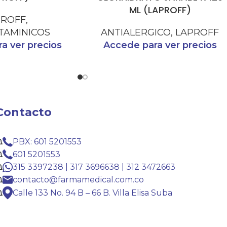
ML (LAPROFF)
PROFF
,
TAMINICOS
ANTIALERGICO
,
LAPROFF
a ver precios
Accede para ver precios
Contacto
PBX: 601 5201553
601 5201553
315 3397238 | 317 3696638 | 312 3472663
contacto@farmamedical.com.co
Calle 133 No. 94 B – 66 B. Villa Elisa Suba