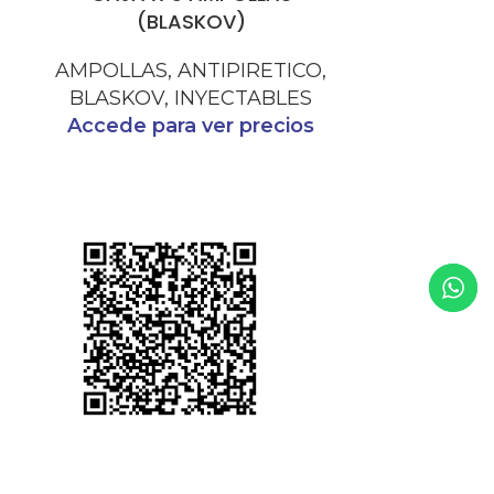
(BLASKOV)
ANTIE
AMPOLLAS
,
ANTIPIRETICO
,
BLASKOV
,
INYECTABLES
Accede p
Accede para ver precios